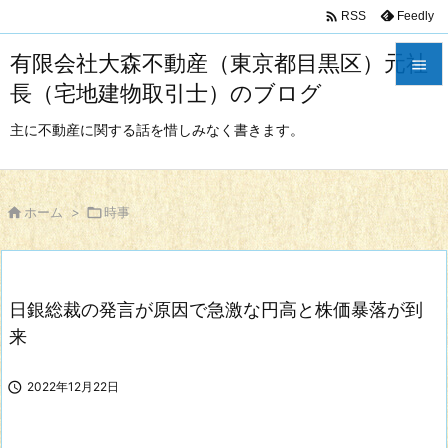

Feedly
RSS
有限会社大森不動産（東京都目黒区）元社

長（宅地建物取引士）のブログ

メニュ
主に不動産に関する話を惜しみなく書きます。

サイド


ホーム
>

時事
前へ

次へ
日銀総裁の発言が原因で急激な円高と株価暴落が到

検索
来

2022年12月22日