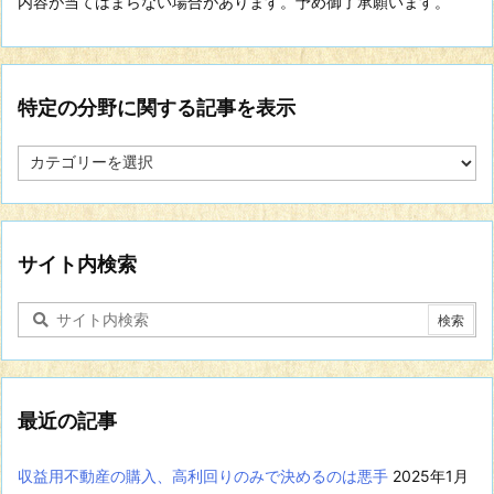
内容が当てはまらない場合があります。予め御了承願います。
特定の分野に関する記事を表示
特
定
の
分
野
に
サイト内検索
関
す
る
記
事
を
表
最近の記事
示
収益用不動産の購入、高利回りのみで決めるのは悪手
2025年1月