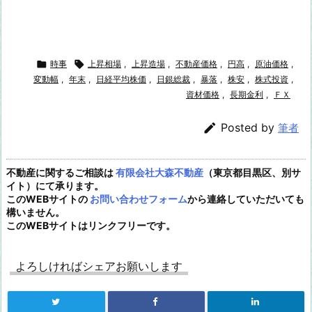

時事

上昇相場
,
上昇造場
,
不動産価格
,
円高
,
原油価格
,
変動幅
,
年末
,
日経平均株価
,
日銀総裁
,
暴落
,
株安
,
株式投資
,
資材価格
,
長期金利
,
ＦＸ

Posted by
筆者
不動産に関するご相談は
有限会社大森不動産
（東京都目黒区、別サ
イト）にて承ります。
このWEBサイトの
お問い合わせフォーム
から連絡していただいても
構いません。
このWEBサイトはリンクフリーです。
よろしければシェアお願いします