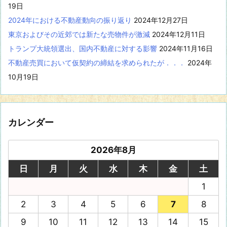
19日
2024年における不動産動向の振り返り
2024年12月27日
東京およびその近郊では新たな売物件が激減
2024年12月11日
トランプ大統領選出、国内不動産に対する影響
2024年11月16日
不動産売買において仮契約の締結を求められたが．．．
2024年
10月19日
カレンダー
2026年8月
日
月
火
水
木
金
土
1
2
3
4
5
6
7
8
9
10
11
12
13
14
15