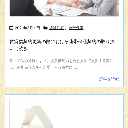

2021年3月11日

賃貸住宅
,
連帯保証
賃貸借契約更新の際における連帯保証契約の取り扱
い（続き）
改正民法の施行により、賃貸借契約を合意更新で更新する際に
は、連帯保証人を引き受けられる方に ...
記事を読む