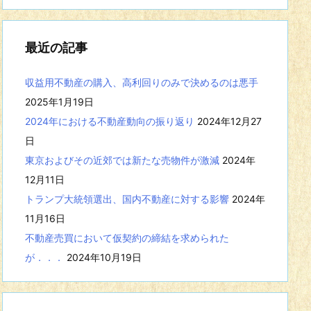
事
を
表
最近の記事
示
収益用不動産の購入、高利回りのみで決めるのは悪手
2025年1月19日
2024年における不動産動向の振り返り
2024年12月27
日
東京およびその近郊では新たな売物件が激減
2024年
12月11日
トランプ大統領選出、国内不動産に対する影響
2024年
11月16日
不動産売買において仮契約の締結を求められた
が．．．
2024年10月19日