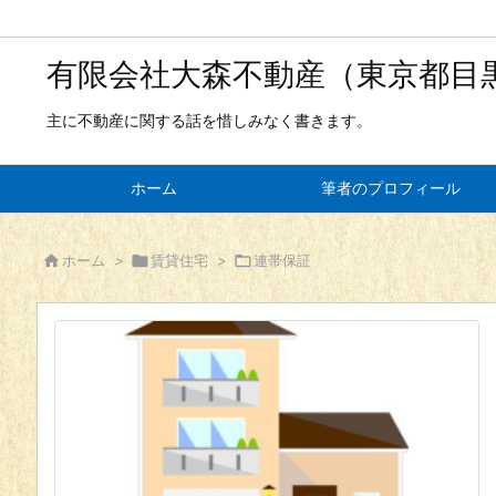
有限会社大森不動産（東京都目
主に不動産に関する話を惜しみなく書きます。
ホーム
筆者のプロフィール

ホーム
>

賃貸住宅
>

連帯保証