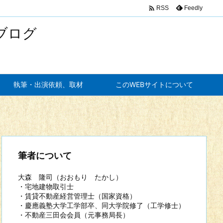

Feedly
RSS
ブログ
執筆・出演依頼、取材
このWEBサイトについて
筆者について
大森 隆司（おおもり たかし）
・宅地建物取引士
・賃貸不動産経営管理士（国家資格）
・慶應義塾大学工学部卒、同大学院修了（工学修士）
・不動産三田会会員（元事務局長）