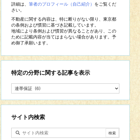
詳細は、
筆者のプロフィール（自己紹介）
をご覧くだ
さい。
不動産に関する内容は、特に断りがない限り、東京都
の条例および慣習に基づき記載しています。
地域により条例および慣習が異なることがあり、この
ために記載内容が当てはまらない場合があります。予
め御了承願います。
特定の分野に関する記事を表示
特
定
の
分
野
に
サイト内検索
関
す
る
記