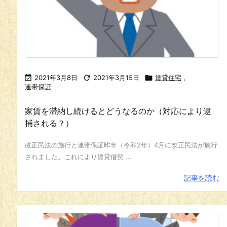

2021年3月8日

2021年3月15日

賃貸住宅
,
連帯保証
家賃を滞納し続けるとどうなるのか（対応により逮
捕される？）
改正民法の施行と連帯保証昨年（令和2年）4月に改正民法が施行
されました。これにより賃貸借契 ...
記事を読む