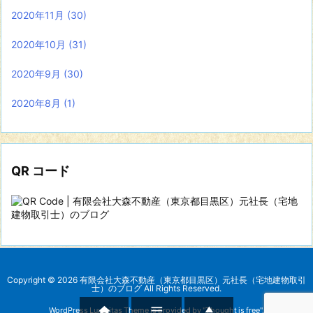
2020年11月
(30)
2020年10月
(31)
2020年9月
(30)
2020年8月
(1)
QR コード
Copyright ©
2026
有限会社大森不動産（東京都目黒区）元社長（宅地建物取引
士）のブログ
All Rights Reserved.



WordPress Luxeritas Theme is provided by "
Thought is free
".