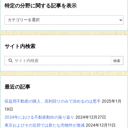
特定の分野に関する記事を表示
特
定
の
分
野
に
サイト内検索
関
す
る
記
事
を
表
最近の記事
示
収益用不動産の購入、高利回りのみで決めるのは悪手
2025年1月
19日
2024年における不動産動向の振り返り
2024年12月27日
東京およびその近郊では新たな売物件が激減
2024年12月11日