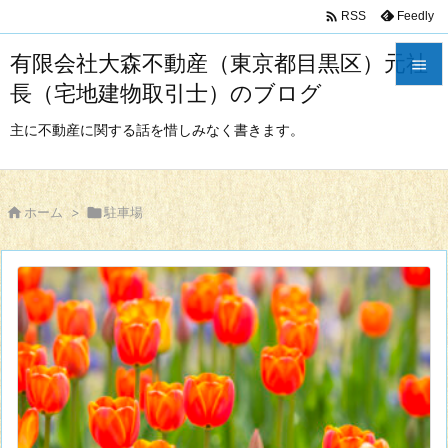

Feedly
RSS
有限会社大森不動産（東京都目黒区）元社

長（宅地建物取引士）のブログ

メニュ
主に不動産に関する話を惜しみなく書きます。

サイド


ホーム
>

駐車場
前へ

次へ

検索