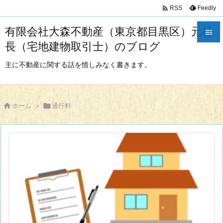

Feedly
RSS
有限会社大森不動産（東京都目黒区）元社

長（宅地建物取引士）のブログ

メニュ
主に不動産に関する話を惜しみなく書きます。

サイド


ホーム
>

通行料
前へ

次へ

検索