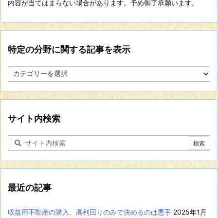
内容が当てはまらない場合があります。予め御了承願います。
特定の分野に関する記事を表示
特
定
の
分
野
に
サイト内検索
関
す
る
記
事
を
表
最近の記事
示
収益用不動産の購入、高利回りのみで決めるのは悪手
2025年1月