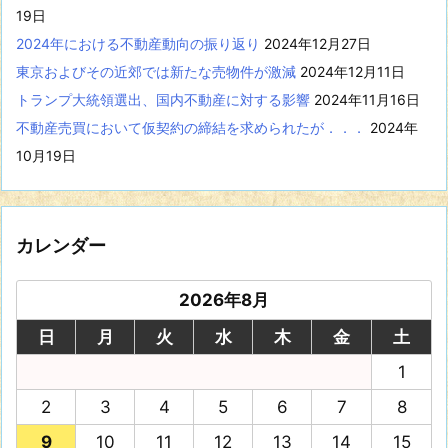
19日
2024年における不動産動向の振り返り
2024年12月27日
東京およびその近郊では新たな売物件が激減
2024年12月11日
トランプ大統領選出、国内不動産に対する影響
2024年11月16日
不動産売買において仮契約の締結を求められたが．．．
2024年
10月19日
カレンダー
2026年8月
日
月
火
水
木
金
土
1
2
3
4
5
6
7
8
9
10
11
12
13
14
15