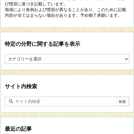
び慣習に基づき記載しています。
地域により条例および慣習が異なることがあり、このために記載
内容が当てはまらない場合があります。予め御了承願います。
特定の分野に関する記事を表示
特
定
の
分
野
に
サイト内検索
関
す
る
記
事
を
表
最近の記事
示