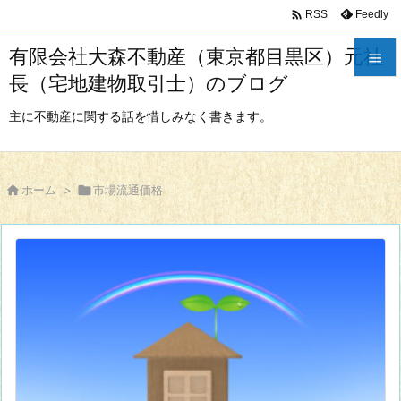

Feedly
RSS
有限会社大森不動産（東京都目黒区）元社

長（宅地建物取引士）のブログ

メニュ
主に不動産に関する話を惜しみなく書きます。

サイド


ホーム
>

市場流通価格
前へ

次へ

検索