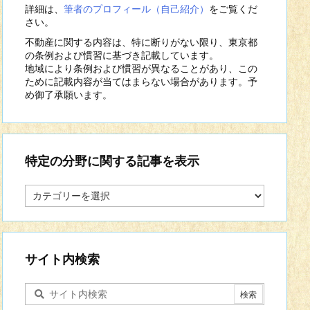
詳細は、
筆者のプロフィール（自己紹介）
をご覧くだ
さい。
不動産に関する内容は、特に断りがない限り、東京都
の条例および慣習に基づき記載しています。
地域により条例および慣習が異なることがあり、この
ために記載内容が当てはまらない場合があります。予
め御了承願います。
特定の分野に関する記事を表示
特
定
の
分
野
に
サイト内検索
関
す
る
記