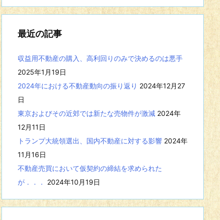
事
を
表
最近の記事
示
収益用不動産の購入、高利回りのみで決めるのは悪手
2025年1月19日
2024年における不動産動向の振り返り
2024年12月27
日
東京およびその近郊では新たな売物件が激減
2024年
12月11日
トランプ大統領選出、国内不動産に対する影響
2024年
11月16日
不動産売買において仮契約の締結を求められた
が．．．
2024年10月19日