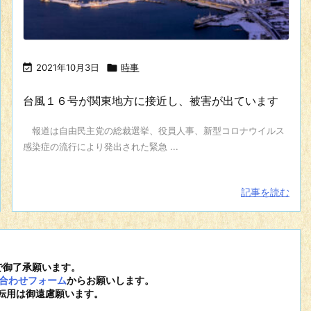

2021年10月3日

時事
台風１６号が関東地方に接近し、被害が出ています
報道は自由民主党の総裁選挙、役員人事、新型コロナウイルス
感染症の流行により発出された緊急 ...
記事を読む
で御了承願います。
合わせフォーム
からお願いします。
転用は御遠慮願います。