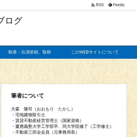

Feedly
RSS
ブログ
執筆・出演依頼、取材
このWEBサイトについて
筆者について
大森 隆司（おおもり たかし）
・宅地建物取引士
・賃貸不動産経営管理士（国家資格）
・慶應義塾大学工学部卒、同大学院修了（工学修士）
・不動産三田会会員（元事務局長）