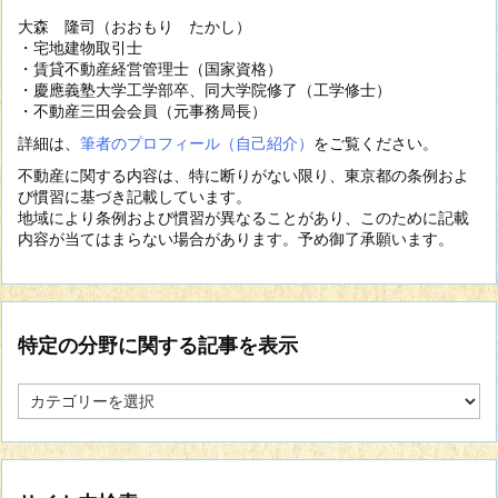
大森 隆司（おおもり たかし）
・宅地建物取引士
・賃貸不動産経営管理士（国家資格）
・慶應義塾大学工学部卒、同大学院修了（工学修士）
・不動産三田会会員（元事務局長）
詳細は、
筆者のプロフィール（自己紹介）
をご覧ください。
不動産に関する内容は、特に断りがない限り、東京都の条例およ
び慣習に基づき記載しています。
地域により条例および慣習が異なることがあり、このために記載
内容が当てはまらない場合があります。予め御了承願います。
特定の分野に関する記事を表示
特
定
の
分
野
に