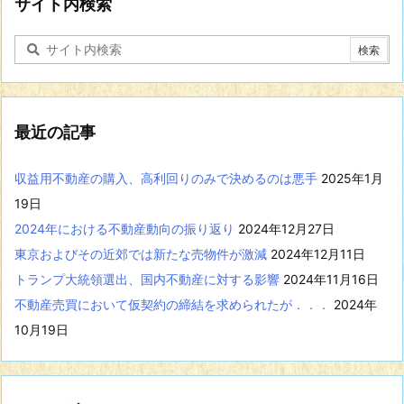
サイト内検索
関
す
る
記
事
を
表
最近の記事
示
収益用不動産の購入、高利回りのみで決めるのは悪手
2025年1月
19日
2024年における不動産動向の振り返り
2024年12月27日
東京およびその近郊では新たな売物件が激減
2024年12月11日
トランプ大統領選出、国内不動産に対する影響
2024年11月16日
不動産売買において仮契約の締結を求められたが．．．
2024年
10月19日