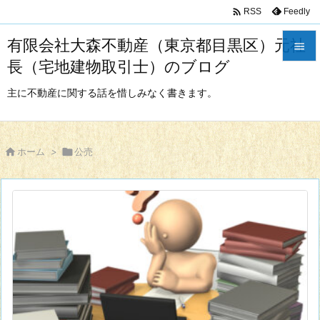

Feedly
RSS
有限会社大森不動産（東京都目黒区）元社

長（宅地建物取引士）のブログ

メニュ
主に不動産に関する話を惜しみなく書きます。

サイド


ホーム
>

公売
前へ

次へ

検索