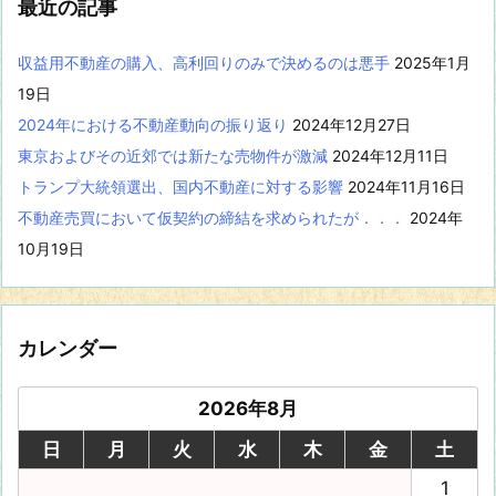
最近の記事
示
収益用不動産の購入、高利回りのみで決めるのは悪手
2025年1月
19日
2024年における不動産動向の振り返り
2024年12月27日
東京およびその近郊では新たな売物件が激減
2024年12月11日
トランプ大統領選出、国内不動産に対する影響
2024年11月16日
不動産売買において仮契約の締結を求められたが．．．
2024年
10月19日
カレンダー
2026年8月
日
月
火
水
木
金
土
1