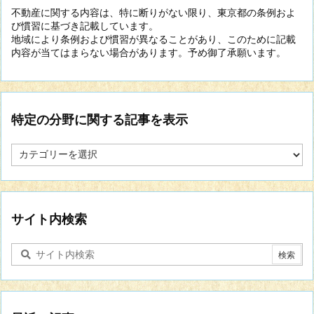
不動産に関する内容は、特に断りがない限り、東京都の条例およ
び慣習に基づき記載しています。
地域により条例および慣習が異なることがあり、このために記載
内容が当てはまらない場合があります。予め御了承願います。
特定の分野に関する記事を表示
特
定
の
分
野
に
サイト内検索
関
す
る
記
事
を
表