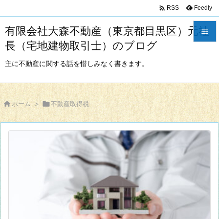

Feedly
RSS
有限会社大森不動産（東京都目黒区）元社

長（宅地建物取引士）のブログ

メニュ
主に不動産に関する話を惜しみなく書きます。

サイド


ホーム
>

不動産取得税
前へ

次へ

検索